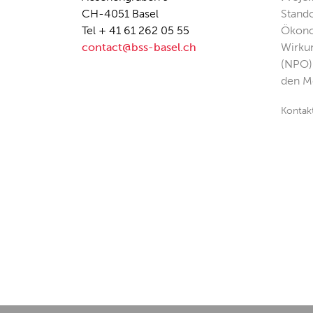
CH-4051 Basel
Stando
Tel + 41 61 262 05 55
Ökono
contact@bss-basel.ch
Wirku
(NPO)
den M
Kontak