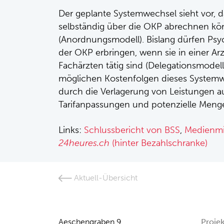
Der geplante Systemwechsel sieht vor, 
selbständig über die OKP abrechnen kön
(Anordnungsmodell). Bislang dürfen Ps
der OKP erbringen, wenn sie in einer Arz
Fachärzten tätig sind (Delegationsmodell
möglichen Kostenfolgen dieses Systemw
durch die Verlagerung von Leistungen au
Tarifanpassungen und potenzielle Men
Links:
Schlussbericht von BSS
,
Medienmit
24heures.ch
(hinter Bezahlschranke)
Aktuell-Übersicht
Aeschengraben 9
Proje