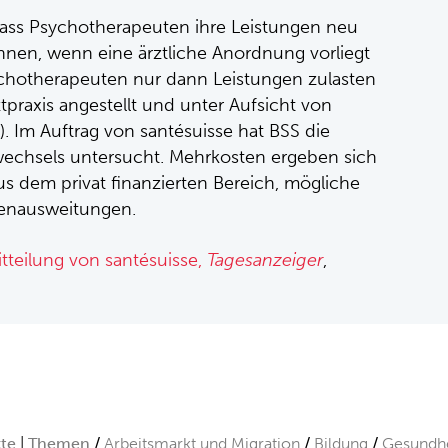
dass Psychotherapeuten ihre Leistungen neu
nen, wenn eine ärztliche Anordnung vorliegt
ychotherapeuten nur dann Leistungen zulasten
tpraxis angestellt und unter Aufsicht von
). Im Auftrag von santésuisse hat BSS die
echsels untersucht. Mehrkosten ergeben sich
s dem privat finanzierten Bereich, mögliche
genausweitungen.
teilung von santésuisse,
Tagesanzeiger
,
kte
Themen
Arbeitsmarkt und Migration
Bildung
Gesundhe